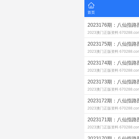
首页
2023176期：八仙指路
2023澳门正版资料 670288.co
2023175期：八仙指路
2023澳门正版资料 670288.co
2023174期：八仙指路
2023澳门正版资料 670288.co
2023173期：八仙指路
2023澳门正版资料 670288.co
2023172期：八仙指路
2023澳门正版资料 670288.co
2023171期：八仙指路
2023澳门正版资料 670288.co
2023170期：八仙指路