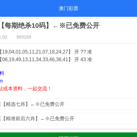
澳门彩票
彩票【每期绝杀10码】←※已免费公开
:02
993159
,04,01,05,11,21,07,18,24,27】 开 ?? 准
,19,49,13,11,34,33,46,36,41】 开 43 准
资料
m
站或本资料，一起交流！
彩票【精选七肖】←※已免费公开
彩票【精准前后六肖】←※已免费公开